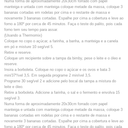
Numa forma de aproximadamente 20x30cm forrado com papel
manteiga e untada com manteiga coloque metade da massa, coloque 3
bananas cortadas em rodelas por cima e o restante de massa e
novamente 3 bananas cortadas. Espalhe por cima a cobertura e leve ao
forno a 180º por cerca de 45 minutos. Faça o teste do palito, pois cada
forno tem seu tempo para assar.
(Usando a Thermomix)
Coloque no copo o açúcar, a farinha, a banha, a manteiga e a canela
em pó e misture 10 seg/vel 5.
Retire e reserve.
Coloque um recipiente sobre a tampa da bimby, pese o leite e o óleo e
reserve.
Insira a borboleta. Coloque no copo o açúcar e os ovos e bata 3
min/37º/vel 3,5. Em seguida programe 2 min/vel 3,5.
Programe 30 seg/vel 2 e adicione pelo bocal da tampa a mistura do
leite e óleo.
Retire a borboleta. Adicione a farinha, o sal e o fermento e envolva 15
seg/vel 3.
Numa forma de aproximadamente 20x30cm forrado com papel
manteiga e untada com manteiga coloque metade da massa, coloque 3
bananas cortadas em rodelas por cima e o restante de massa e
novamente 3 bananas cortadas. Espalhe por cima a cobertura e leve ao
forno a 180º por cerca de 45 minutos. Faça o teste do palito, pois cada