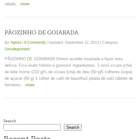
ralada...
more
PÃOZINHO DE GOIABADA
By:
Agnes
|
0 Comments
|
Updated: September 22, 2015
|
Category:
Uncategorised
PÃOZINHO DE GOIABADA Ontem acordei inspirada a fazer esta
delícia. Fica muito fofinho e gostoso! Ingredientes: 1 ovo1 xícara (chá)
de leite morno (210 g)¼ de xícara (chá) de óleo (50 g)5 colheres (sopa)
de açúcar (60 g) 1 colher de café de baunilha1 pitada de sal1 tablete de
fermento...
more
Search
Search