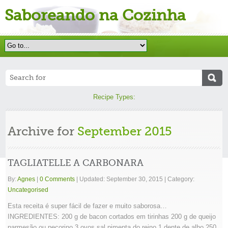
Saboreando na Cozinha
Recipe Types:
Archive for
September 2015
TAGLIATELLE A CARBONARA
By:
Agnes
|
0 Comments
|
Updated: September 30, 2015
|
Category:
Uncategorised
Esta receita é super fácil de fazer e muito saborosa…
INGREDIENTES: 200 g de bacon cortados em tirinhas 200 g de queijo
parmesão ou pecorino 3 ovos sal pimenta do reino 1 dente de alho 250