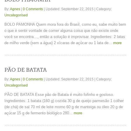
By:
Agnes
|
0 Comments
|
Updated: September 22, 2015
|
Category:
Uncategorised
BOLO PAMONHA Quem mora fora do Brasil, como eu, sabe muito bem
o que é sentir vontade de comer alguma coisa que não existe onde
você se encontra…, então a solução é improvisar. Ingredientes: 2 latas
de milho verde (sem a água) 2 xícaras de açúcar ou 1 lata de...
more
PÃO DE BATATA
By:
Agnes
|
0 Comments
|
Updated: September 22, 2015
|
Category:
Uncategorised
PÃO DE BATATA Esse pão de Batata é muito fofinho e gostoso.
Ingredientes: 1 batata (160 g) cozida 30 g de queijo parmesão 1 colher
(de chá) de sal 70 ml de leite morno 60 g de manteiga ou óleo 20 g de
açúcar 15 g de fermento biológico 280...
more