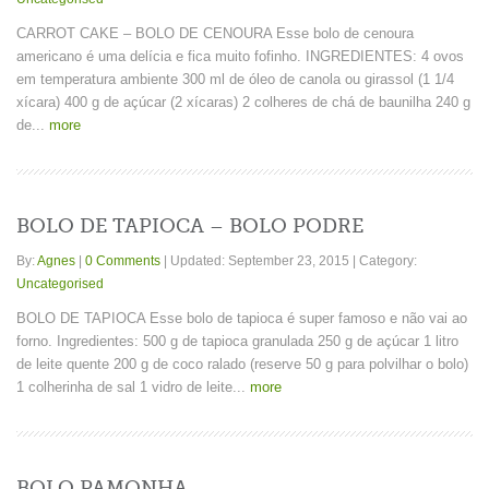
CARROT CAKE – BOLO DE CENOURA Esse bolo de cenoura
americano é uma delícia e fica muito fofinho. INGREDIENTES: 4 ovos
em temperatura ambiente 300 ml de óleo de canola ou girassol (1 1/4
xícara) 400 g de açúcar (2 xícaras) 2 colheres de chá de baunilha 240 g
de...
more
BOLO DE TAPIOCA – BOLO PODRE
By:
Agnes
|
0 Comments
|
Updated: September 23, 2015
|
Category:
Uncategorised
BOLO DE TAPIOCA Esse bolo de tapioca é super famoso e não vai ao
forno. Ingredientes: 500 g de tapioca granulada 250 g de açúcar 1 litro
de leite quente 200 g de coco ralado (reserve 50 g para polvilhar o bolo)
1 colherinha de sal 1 vidro de leite...
more
BOLO PAMONHA