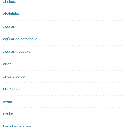
abóbora
abobrinha
açúcar
açúcar de confeiteiro
açúcar mascavo
arroz
arroz arbóreo
arroz doce
aveia
azeite
barrinha de aveia