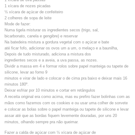
1 xícara de nozes picadas
½ xícara de açúcar de confeiteiro
2 colheres de sopa de leite
Mode de fazer:
Numa tigela misturar os ingredientes secos (trigo, sal,
bicarbonato, canela e gengibre) e reservar
Na batedeira mistura a gordura vegetal com o açúcar e bate
até ficar fofo, adicionar os ovos um a um, o melaço e a baunilha,
Depois de tudo misturado, adiciona a mistura dos
ingredientes secos e a aveia, a uva passa, as nozes.
Dividir a massa em 4 e formar rolos sobre papel manteiga ou tapete de
silicone, levar ao forno 9
minutos e virar de lado e colocar o de cima pra baixo e deixar mais 16
minutos 180º.
Deixar esfriar por 10 minutos e cortar em retângulos
A receita original era como acima, mas eu prefiro fazer bolinhas com as
mãos como fazemos com os cookies e ou usar uma colher de sorvete
e colocar as bolas sobre o papel manteiga ou tapete de silicone e levar
assar até que as bordas fiquem levemente douradas, por uns 20
minutos, olhando sempre pra não queimar.
Fazer a calda de açúcar com ½ xícara de açúcar de