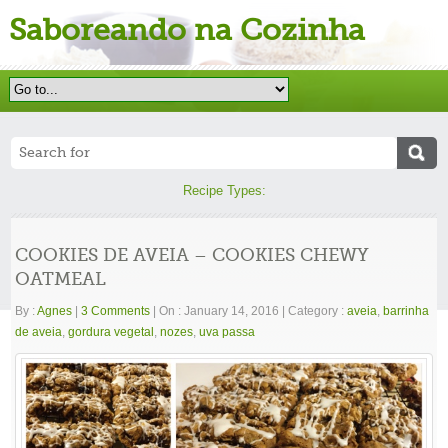
Saboreando na Cozinha
Recipe Types:
COOKIES DE AVEIA – COOKIES CHEWY
OATMEAL
By :
Agnes
|
3 Comments
|
On : January 14, 2016
|
Category :
aveia
,
barrinha
de aveia
,
gordura vegetal
,
nozes
,
uva passa