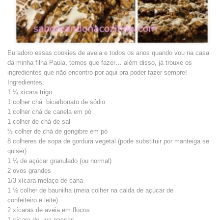
Eu adoro essas cookies de aveia e todos os anos quando vou na casa
da minha filha Paula, temos que fazer… além disso, já trouxe os
ingredientes que não encontro por aqui pra poder fazer sempre!
Ingredientes:
1 ¼ xícara trigo
1 colher chá bicarbonato de sódio
1 colher chá de canela em pó
1 colher de chá de sal
½ colher de chá de gengibre em pó
8 colheres de sopa de gordura vegetal (pode substituir por manteiga se
quiser)
1 ¼ de açúcar granulado (ou normal)
2 ovos grandes
1/3 xícara melaço de cana
1 ½ colher de baunilha (meia colher na calda de açúcar de
confeiteiro e leite)
2 xícaras de aveia em flocos
1 xícara de uva passas