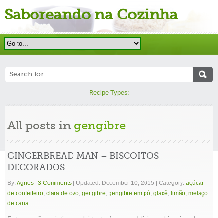
Saboreando na Cozinha
Recipe Types:
All posts in
gengibre
GINGERBREAD MAN – BISCOITOS
DECORADOS
By:
Agnes
|
3 Comments
|
Updated: December 10, 2015
|
Category:
açúcar
de confeiteiro
,
clara de ovo
,
gengibre
,
gengibre em pó
,
glacê
,
limão
,
melaço
de cana