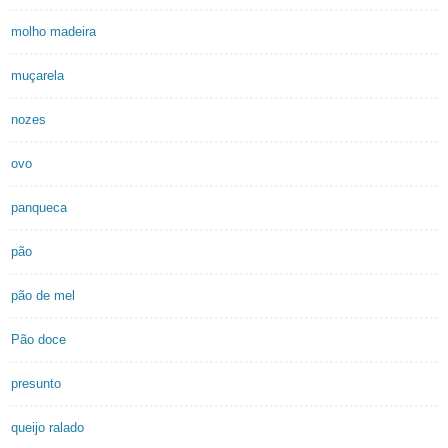
molho madeira
muçarela
nozes
ovo
panqueca
pão
pão de mel
Pão doce
presunto
queijo ralado