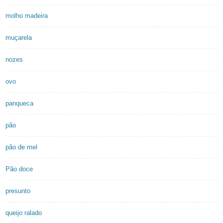
molho madeira
muçarela
nozes
ovo
panqueca
pão
pão de mel
Pão doce
presunto
queijo ralado