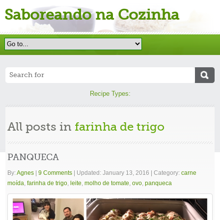
Saboreando na Cozinha
Recipe Types:
All posts in
farinha de trigo
PANQUECA
By:
Agnes
|
9 Comments
|
Updated: January 13, 2016
|
Category:
carne
moída
,
farinha de trigo
,
leite
,
molho de tomate
,
ovo
,
panqueca