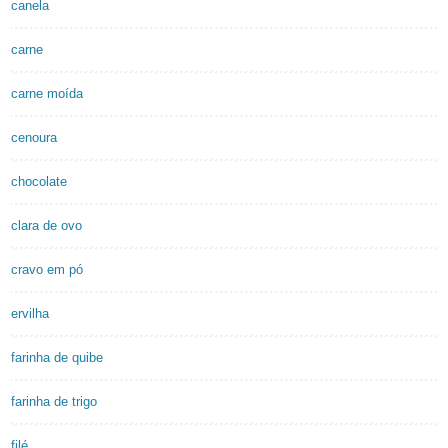
canela
carne
carne moída
cenoura
chocolate
clara de ovo
cravo em pó
ervilha
farinha de quibe
farinha de trigo
filé