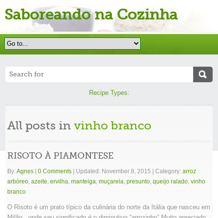
Saboreando na Cozinha
Recipe Types:
All posts in
vinho branco
RISOTO À PIAMONTESE
By:
Agnes
|
0 Comments
|
Updated: November 8, 2015
|
Category:
arroz
arbóreo
,
azeite
,
ervilha
,
manteiga
,
muçarela
,
presunto
,
queijo ralado
,
vinho
branco
O Risoto é um prato típico da culinária do norte da Itália que nasceu em
Milão, onde seu significado é o diminutivo “arrozinho”.Muito apreciado