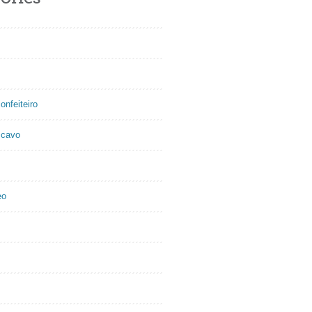
onfeiteiro
scavo
eo