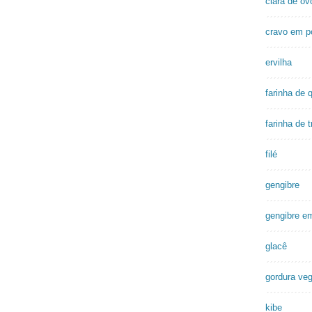
clara de ov
cravo em p
ervilha
farinha de 
farinha de t
filé
gengibre
gengibre e
glacê
gordura veg
kibe