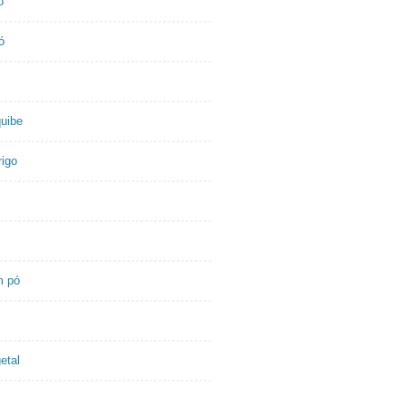
o
ó
quibe
rigo
m pó
etal