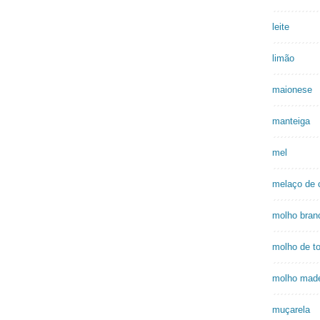
leite
limão
maionese
manteiga
mel
melaço de 
molho bran
molho de t
molho made
muçarela