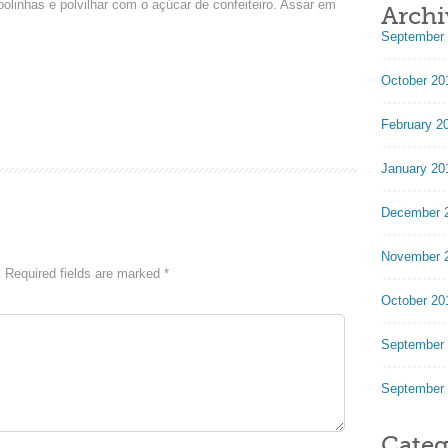
r bolinhas e polvilhar com o açúcar de confeiteiro. Assar em
Archi
September
October 20
February 2
January 20
December 
November 
.
Required fields are marked
*
October 20
September
September
Categ