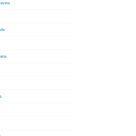
 aveia
ada
nana
a