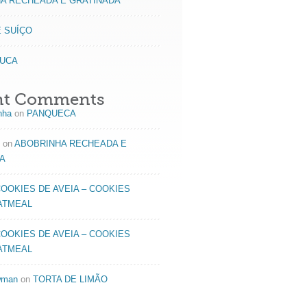
A RECHEADA E GRATINADA
 SUÍÇO
OUCA
nt Comments
inha
on
PANQUECA
on
ABOBRINHA RECHEADA E
A
OOKIES DE AVEIA – COOKIES
ATMEAL
OOKIES DE AVEIA – COOKIES
ATMEAL
wman
on
TORTA DE LIMÃO