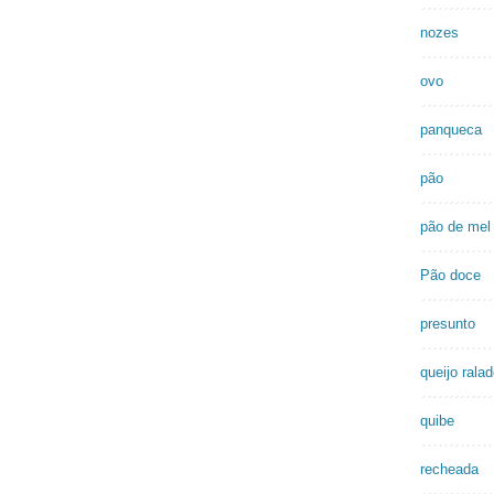
nozes
ovo
panqueca
pão
pão de mel
Pão doce
presunto
queijo rala
quibe
recheada