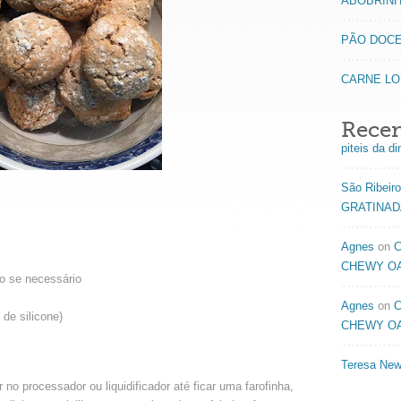
ABOBRINH
PÃO DOCE
CARNE L
Rece
piteis da d
São Ribeiro
GRATINAD
Agnes
on
C
CHEWY O
co se necessário
Agnes
on
C
 de silicone)
CHEWY O
Teresa Ne
no processador ou liquidificador até ficar uma farofinha,