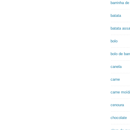
barrinha de
batata
batata ass
bolo
bolo de ba
canela
carne
carne moíd
cenoura
chocolate