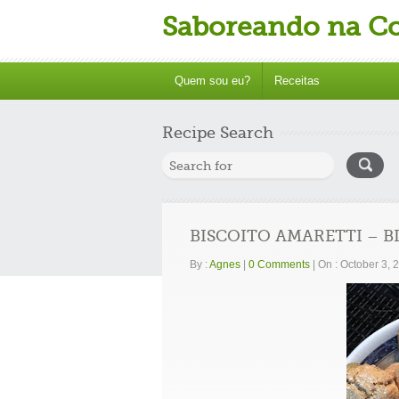
Saboreando na C
Quem sou eu?
Receitas
Recipe Search
BISCOITO AMARETTI – 
By :
Agnes
|
0 Comments
|
On : October 3,