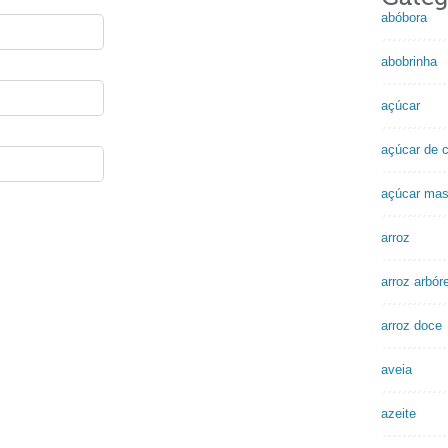
abóbora
abobrinha
açúcar
açúcar de c
açúcar ma
arroz
arroz arbór
arroz doce
aveia
azeite